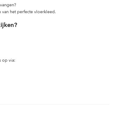
ntvangen?
n van het perfecte vloerkleed.
kijken?
 op via: