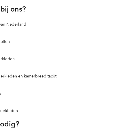
bij ons?
 van Nederland
ellen
erkleden
loerkleden en kamerbreed tapijt
e
loerkleden
nodig?