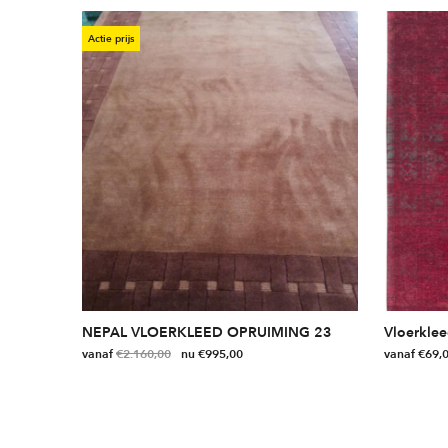
Actie prijs
NEPAL VLOERKLEED OPRUIMING 23
Vloerklee
vanaf
€
2.160,00
€
995,00
vanaf
€
69,
Dit
Dit
product
product
heeft
heeft
meerdere
meerdere