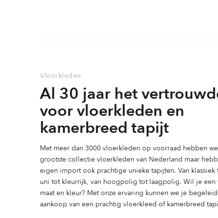
variaties.
variaties.
Deze
Deze
optie
optie
kan
kan
gekozen
gekozen
worden
worden
Vloerkleden
op
op
Al 30 jaar het vertrouwd
de
de
productpagina
productpag
voor vloerkleden en
kamerbreed tapijt
Met meer dan 3000 vloerkleden op voorraad hebben we 
grootste collectie vloerkleden van Nederland maar heb
eigen import ook prachtige unieke tapijten. Van klassiek
uni tot kleurrijk, van hoogpolig tot laagpolig. Wil je ee
maat en kleur? Met onze ervaring kunnen we je begeleid
aankoop van een prachtig vloerkleed of kamerbreed tapij