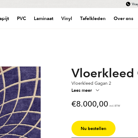
Vra
apijt
PVC
Laminaat
Vinyl
Tafelkleden
Over ons
Vloerkleed
Vloerkleed Gagan 2
Lees meer
€
8.000,00
incl. BTW
Nu bestellen