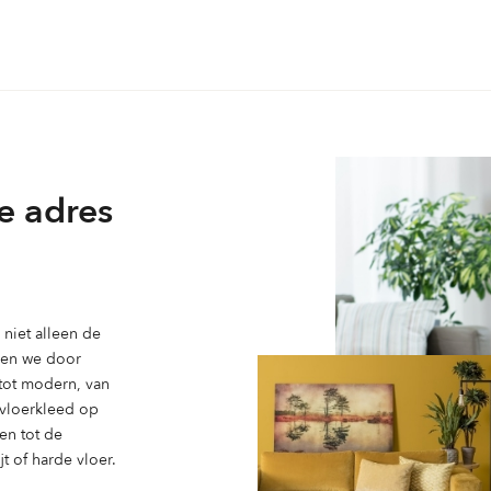
variaties.
Deze
optie
kan
gekozen
worden
op
e adres
de
ina
productpagina
niet alleen de
ben we door
 tot modern, van
n vloerkleed op
en tot de
t of harde vloer.