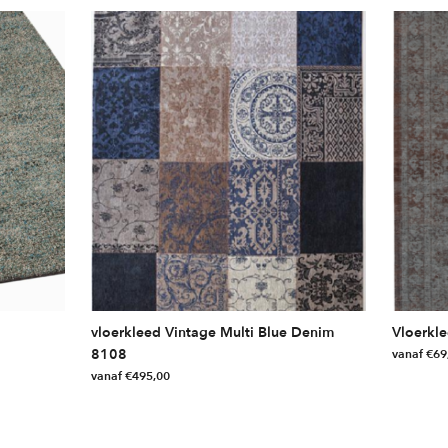
vloerkleed Vintage Multi Blue Denim
Vloerkl
8108
vanaf
€
69
vanaf
€
495,00
Dit
Dit
product
product
heeft
heeft
meerdere