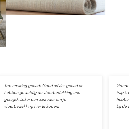
Top ervaring gehad! Goed advies gehad en
Goede v
hebben geweldig de vloerbedekking erin
trap is
gelegd. Zeker een aanrader om je
hebben
vloerbedekking hier te kopen!
bij de 