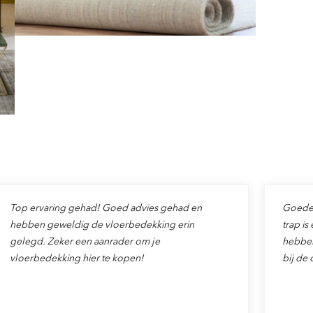
Top ervaring gehad! Goed advies gehad en
Goede v
hebben geweldig de vloerbedekking erin
trap is
gelegd. Zeker een aanrader om je
hebben
vloerbedekking hier te kopen!
bij de 