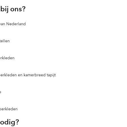
bij ons?
 van Nederland
ellen
erkleden
loerkleden en kamerbreed tapijt
e
loerkleden
nodig?