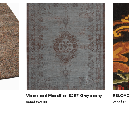
Vloerkleed Medallion 8257 Grey ebony
RELOAD
vanaf
€
69,00
vanaf
€
1.
Dit
Dit
product
product
heeft
heeft
meerdere
meerdere