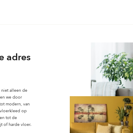
variaties.
Deze
optie
kan
gekozen
worden
op
e adres
de
ina
productpagina
niet alleen de
ben we door
 tot modern, van
n vloerkleed op
en tot de
t of harde vloer.