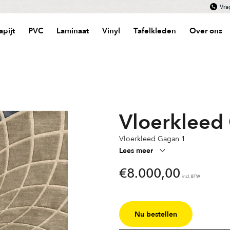
Vra
apijt
PVC
Laminaat
Vinyl
Tafelkleden
Over ons
Vloerkleed
Vloerkleed Gagan 1
Lees meer
€
8.000,00
incl. BTW
Nu bestellen