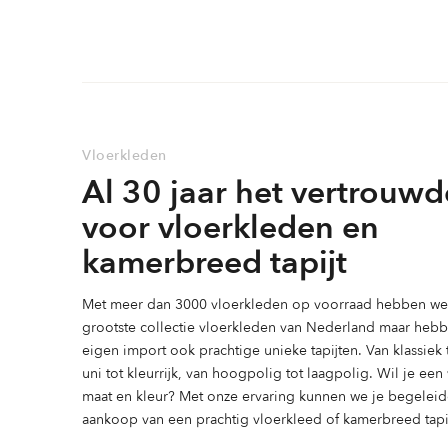
variaties.
variaties.
Deze
Deze
optie
optie
kan
kan
gekozen
gekozen
worden
worden
Vloerkleden
op
op
Al 30 jaar het vertrouwd
de
de
productpagina
productpag
voor vloerkleden en
kamerbreed tapijt
Met meer dan 3000 vloerkleden op voorraad hebben we 
grootste collectie vloerkleden van Nederland maar heb
eigen import ook prachtige unieke tapijten. Van klassiek
uni tot kleurrijk, van hoogpolig tot laagpolig. Wil je ee
maat en kleur? Met onze ervaring kunnen we je begeleid
aankoop van een prachtig vloerkleed of kamerbreed tapij