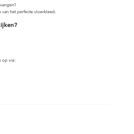
ntvangen?
n van het perfecte vloerkleed.
kijken?
 op via: