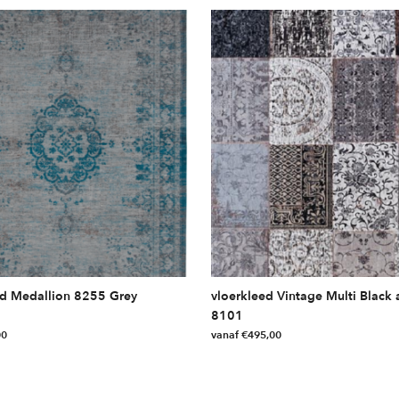
ed Medallion 8255 Grey
vloerkleed Vintage Multi Black
8101
00
vanaf
€
495,00
Dit
product
heeft