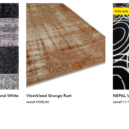
Actie prijs
 and White
Vloerkleed Grunge Rust
NEPAL 
vanaf
€
508,00
vanaf
€
2.
Dit
Dit
product
product
heeft
heeft
meerdere
meerdere