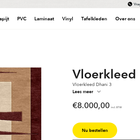
Vra
apijt
PVC
Laminaat
Vinyl
Tafelkleden
Over ons
Vloerkleed
Vloerkleed Dhani 3
Lees meer
€
8.000,00
incl. BTW
Nu bestellen