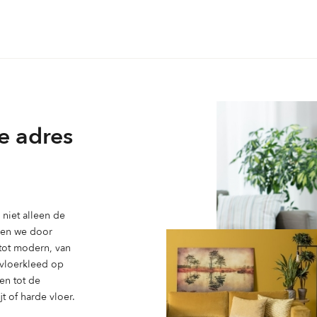
meerdere
variaties.
Deze
optie
kan
gekozen
worden
e adres
op
de
ina
productpagina
niet alleen de
ben we door
 tot modern, van
n vloerkleed op
en tot de
t of harde vloer.