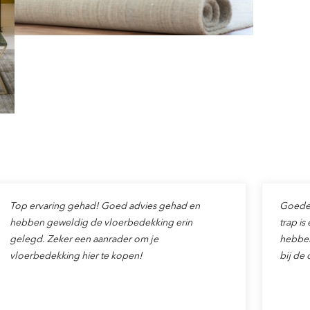
Top ervaring gehad! Goed advies gehad en
Goede v
hebben geweldig de vloerbedekking erin
trap is
gelegd. Zeker een aanrader om je
hebben
vloerbedekking hier te kopen!
bij de 