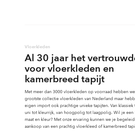
meerdere
variaties.
variaties.
Deze
Deze
optie
optie
kan
kan
gekozen
gekozen
worden
Vloerkleden
worden
op
Al 30 jaar het vertrouwd
op
de
de
productpagina
voor vloerkleden en
productpag
kamerbreed tapijt
Met meer dan 3000 vloerkleden op voorraad hebben we 
grootste collectie vloerkleden van Nederland maar heb
eigen import ook prachtige unieke tapijten. Van klassiek
uni tot kleurrijk, van hoogpolig tot laagpolig. Wil je ee
maat en kleur? Met onze ervaring kunnen we je begeleid
aankoop van een prachtig vloerkleed of kamerbreed tapij