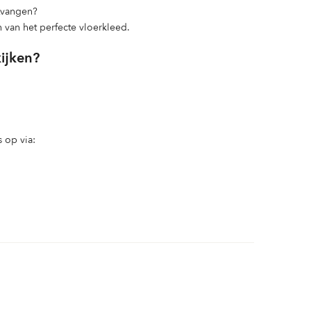
ntvangen?
n van het perfecte vloerkleed.
kijken?
 op via: