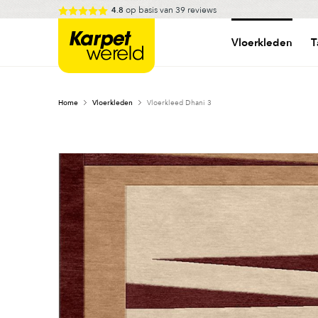
Skip
op basis van
39
reviews
4.8
to
Karpetwereld
content
Vloerkleden
T
Home
Vloerkleden
Vloerkleed Dhani 3