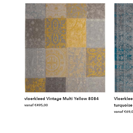
vloerkleed Vintage Multi Yellow 8084
Vloerkle
turquoise
vanaf
€
495,00
vanaf
€
69,
Dit
Dit
product
product
heeft
heeft
meerdere