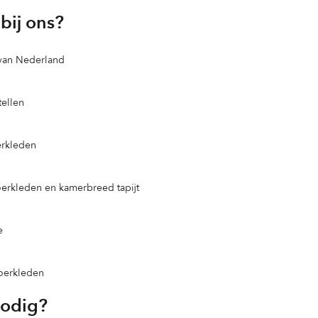
bij ons?
 van Nederland
ellen
erkleden
loerkleden en kamerbreed tapijt
e
loerkleden
nodig?