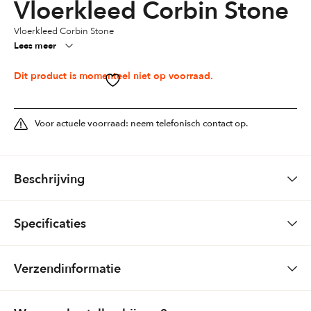
Vloerkleed Corbin Stone
Vloerkleed Corbin Stone
Lees meer
Dit product is momenteel niet op voorraad.
Voor actuele voorraad: neem telefonisch contact op.
Beschrijving
Vloerkleed Corbin
Specificaties
Kwaliteit: Corbin
Kleuren
Wit, Bruin, Taupe
Verzendinformatie
Materiaal: Wol
Formaat
170 x 230, 200 x 300, 240 x 340
Design: 1. Beige 2. Brown 3. Natural 4. Stone
Bestellingen via de website: Gratis bezorging (boven € 150,-) Boven