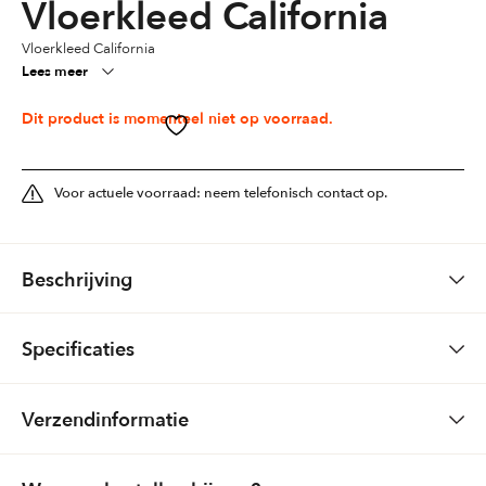
Vloerkleed California
Vloerkleed California
Lees meer
Dit product is momenteel niet op voorraad.
Voor actuele voorraad: neem telefonisch contact op.
Beschrijving
The Rug Republic
Specificaties
Vloerkleed California
Formaat
160 x 230
Verzendinformatie
Kwaliteit: Getuft
Materiaal: Wol
Bestellingen via de website: Gratis bezorging (boven € 150,-) Boven