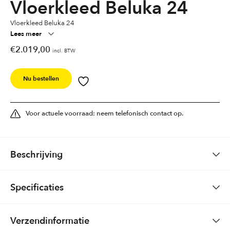
Vloerkleed Beluka 24
Vloerkleed Beluka 24
Lees meer
€
2.019,00
incl. BTW
Nu bestellen
Voor actuele voorraad: neem telefonisch contact op.
Beschrijving
Vloerkleed Beluka
Specificaties
Kleur: 24
Gewicht
0,0000 kg
Verzendinformatie
Land van herkomst: Nepal