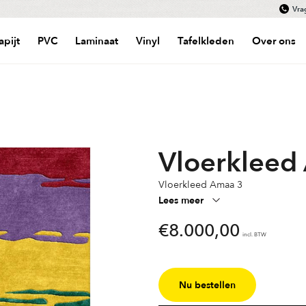
Vra
apijt
PVC
Laminaat
Vinyl
Tafelkleden
Over ons
Vloerkleed
Vloerkleed Amaa 3
Lees meer
€
8.000,00
incl. BTW
Nu bestellen