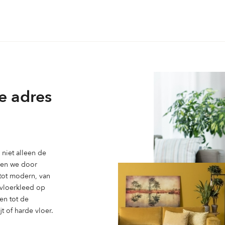
variaties.
Deze
optie
kan
gekozen
worden
op
e adres
de
ina
productpagina
niet alleen de
ben we door
 tot modern, van
n vloerkleed op
en tot de
t of harde vloer.