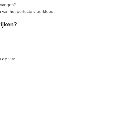
ntvangen?
n van het perfecte vloerkleed.
kijken?
 op via: