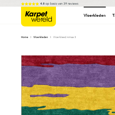
Skip
op basis van
39
reviews
4.8
to
Karpetwereld
content
Vloerkleden
T
Home
Vloerkleden
Vloerkleed Amaa 3