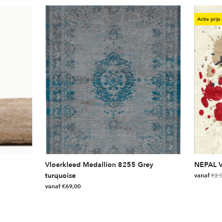
Actie prijs
Vloerkleed Medallion 8255 Grey
NEPAL 
turquoise
vanaf
€
2.
vanaf
€
69,00
Dit
Dit
product
product
heeft
heeft
meerdere