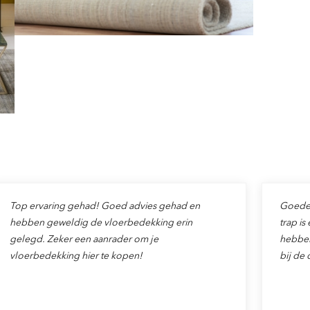
Top ervaring gehad! Goed advies gehad en
Goede v
hebben geweldig de vloerbedekking erin
trap is
gelegd. Zeker een aanrader om je
hebben
vloerbedekking hier te kopen!
bij de 