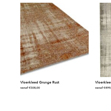
Vloerkleed Grunge Rust
Vloerklee
vanaf
€
508,00
vanaf
€
499
Dit
Dit
product
product
heeft
heeft
meerdere
meerdere