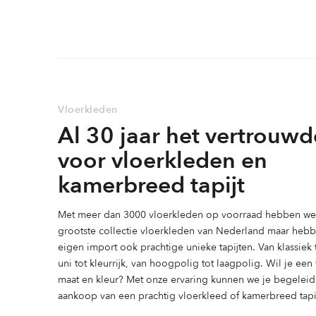
variaties.
variaties.
Deze
Deze
optie
optie
kan
kan
gekozen
gekozen
worden
worden
Vloerkleden
op
op
Al 30 jaar het vertrouwd
de
de
productpagina
productpag
voor vloerkleden en
kamerbreed tapijt
Met meer dan 3000 vloerkleden op voorraad hebben we 
grootste collectie vloerkleden van Nederland maar heb
eigen import ook prachtige unieke tapijten. Van klassiek
uni tot kleurrijk, van hoogpolig tot laagpolig. Wil je ee
maat en kleur? Met onze ervaring kunnen we je begeleid
aankoop van een prachtig vloerkleed of kamerbreed tapij