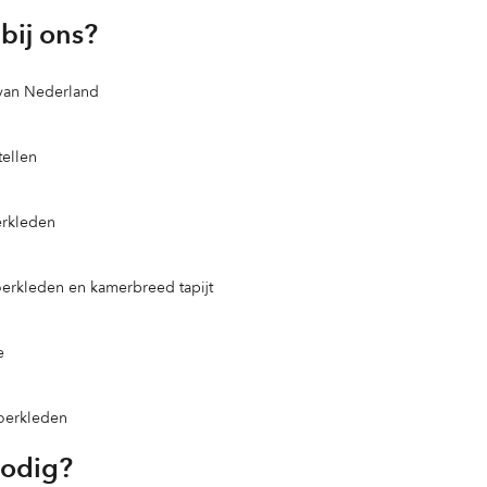
bij ons?
 van Nederland
ellen
erkleden
loerkleden en kamerbreed tapijt
e
loerkleden
nodig?