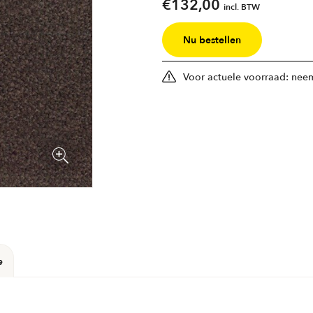
€
132,00
incl. BTW
Nu bestellen
Voor actuele voorraad: neem
e