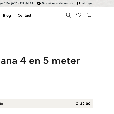
gen? Bel
(023) 529 84 81
Bezoek onze showroom
Inloggen
Blog
Contact
cana 4 en 5 meter
ed
 breed
-
€
132,00