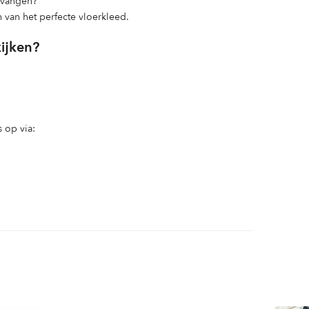
ntvangen?
n van het perfecte vloerkleed.
kijken?
 op via: