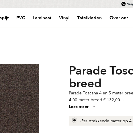
Vra
apijt
PVC
Laminaat
Vinyl
Tafelkleden
Over ons
Parade Tos
breed
Parade Toscana 4 en 5 meter bre
4.00 meter breed € 132,00
5.00 meter breed € 178,20
Lees meer
-
Per strekkende meter op 4