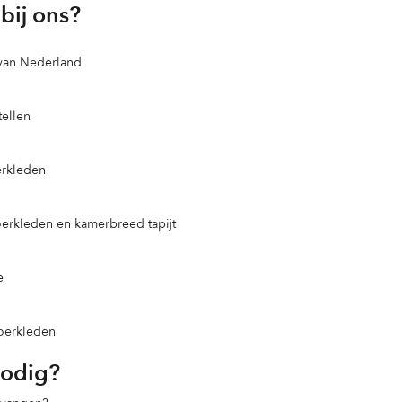
bij ons?
 van Nederland
ellen
erkleden
loerkleden en kamerbreed tapijt
e
loerkleden
nodig?