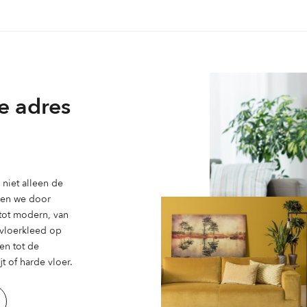
variaties.
Deze
optie
kan
gekozen
worden
e adres
op
de
productpagina
niet alleen de
ben we door
 tot modern, van
n vloerkleed op
en tot de
t of harde vloer.