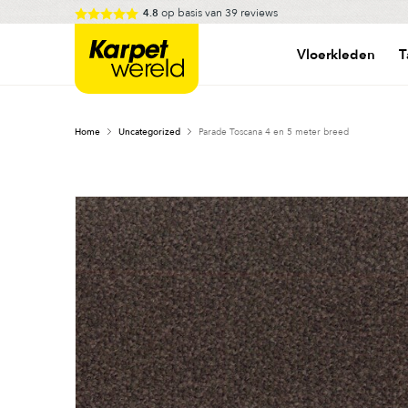
Skip
op basis van
39
reviews
4.8
to
Karpetwereld
content
Vloerkleden
T
Home
Uncategorized
Parade Toscana 4 en 5 meter breed