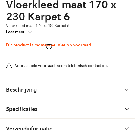
Vloerkleed maat 170 x
230 Karpet 6
Vloerkleed maat 170 x 230 Karpet 6
Lees meer
Dit product is momenteel niet op voorraad.
Voor actuele voorraad: neem telefonisch contact op.
Beschrijving
99 euro karpet
Specificaties
100% synthetisch
Kleuren
Blauw
Verzendinformatie
U kunt het vloerkleed bij ons bekijken en voelen en meenemen om