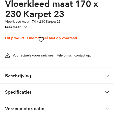
Vloerkleed maat 170 x
230 Karpet 23
Vloerkleed maat 170 x 230 Karpet 23
Lees meer
Dit product is momenteel niet op voorraad.
Voor actuele voorraad: neem telefonisch contact op.
Beschrijving
99 euro karpet
Specificaties
100% synthetisch
Kleuren
Zwart
Verzendinformatie
U kunt het vloerkleed bij ons bekijken en voelen en meenemen om