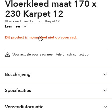
Vloerkleed maat 170 x
230 Karpet 12
Vloerkleed maat 170 x 230 Karpet 12
Lees meer
Dit product is momenteel niet op voorraad.
Voor actuele voorraad: neem telefonisch contact op.
Beschrijving
99 euro karpet
Specificaties
100% synthetisch
Kleuren
Bruin
Verzendinformatie
U kunt het vloerkleed bij ons bekijken en voelen en meenemen om