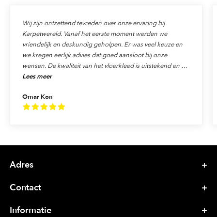
Wij zijn ontzettend tevreden over onze ervaring bij
Karpetwereld. Vanaf het eerste moment werden we
vriendelijk en deskundig geholpen. Er was veel keuze en
we kregen eerlijk advies dat goed aansloot bij onze
wensen. De kwaliteit van het vloerkleed is uitstekend en de
Lees meer
levering verliep precies zoals afgesproken. Ook de service
was top: alles werd netjes afgehandeld en we voelden ons
Omar Kon
echt als klant gewaardeerd. We raden Karpetwereld dan
ook van harte aan aan iedereen die op zoek is naar
kwaliteit, vakmanschap en uitstekende service!
Adres
Contact
Informatie