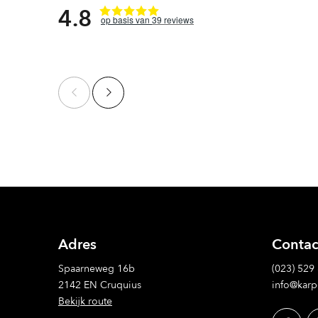
4.8
39
reviews
Adres
Contac
Spaarneweg 16b
(023) 529
2142 EN Cruquius
info@karp
Bekijk route