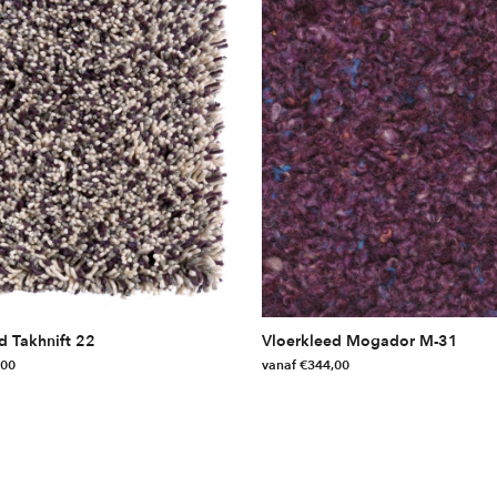
ina
d Takhnift 22
Vloerkleed Mogador M-31
,00
vanaf
€
344,00
Dit
product
heeft
meerdere
variaties.