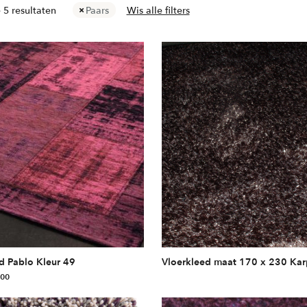
Gesorteerd
 5 resultaten
Paars
Wis alle filters
op
populariteit
d Pablo Kleur 49
Vloerkleed maat 170 x 230 Kar
,00