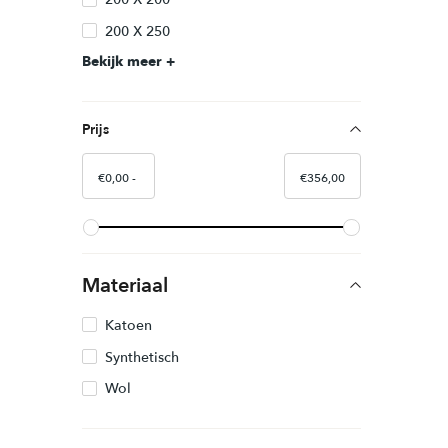
Deze
200 X 250
optie
Bekijk meer
kan
gekozen
worden
Prijs
op
de
€
0,00
€
356,00
productpag
Materiaal
Katoen
Synthetisch
Wol