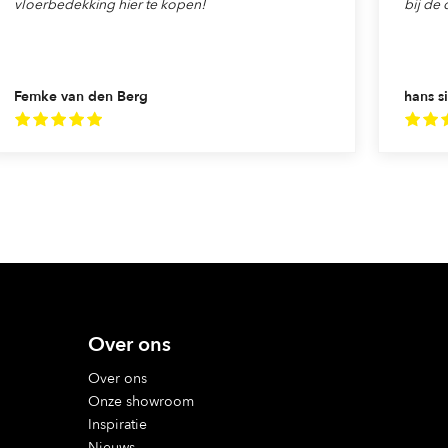
vloerbedekking hier te kopen!
bij de 
Femke van den Berg
hans si
Over ons
Over ons
Onze showroom
Inspiratie
Nieuws