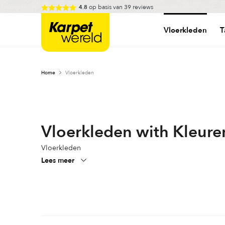
Skip
op basis van
39
reviews
4.8
to
Karpetwereld
content
Vloerkleden
T
Home
Vloerkleden
Vloerkleden with Kleure
Vloerkleden
Lees meer