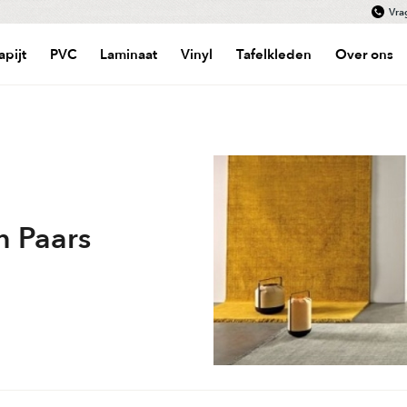
Vra
apijt
PVC
Laminaat
Vinyl
Tafelkleden
Over ons
n Paars