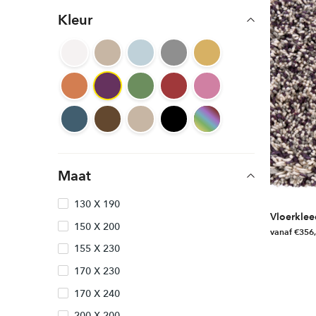
product
Kleur
heeft
meerdere
variaties.
Deze
optie
kan
gekozen
worden
op
de
Maat
productpag
130 X 190
Vloerklee
150 X 200
vanaf
€
356
155 X 230
Dit
product
170 X 230
heeft
170 X 240
meerdere
variaties.
200 X 200